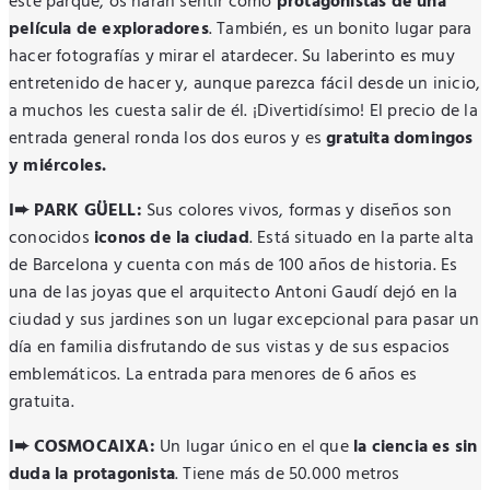
este parque, os harán sentir como
protagonistas de una
película de exploradores
. También, es un bonito lugar para
hacer fotografías y mirar el atardecer. Su laberinto es muy
entretenido de hacer y, aunque parezca fácil desde un inicio,
a muchos les cuesta salir de él. ¡Divertidísimo! El precio de la
entrada general ronda los dos euros y es
gratuita domingos
y miércoles.
I➨ PARK GÜELL:
Sus colores vivos, formas y diseños son
conocidos
iconos de la ciudad
. Está situado en la parte alta
de Barcelona y cuenta con más de 100 años de historia. Es
una de las joyas que el arquitecto Antoni Gaudí dejó en la
ciudad y sus jardines son un lugar excepcional para pasar un
día en familia disfrutando de sus vistas y de sus espacios
emblemáticos. La entrada para menores de 6 años es
gratuita.
I➨ COSMOCAIXA:
Un lugar único en el que
la ciencia es sin
duda la protagonista
. Tiene más de 50.000 metros