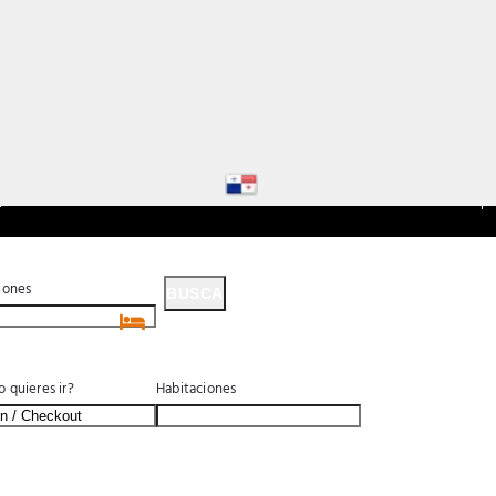
iones
BUSCA
BUSCA
 quieres ir?
Habitaciones