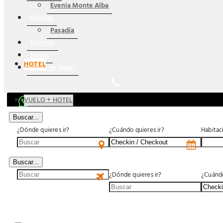
Evenia Monte Alba
Ofertas
Pasadía
Eventos
Bodas
HOTEL
Tipos de Hotel
VUELO + HOTEL
Buscar...
¿Dónde quieres ir?
¿Cuándo quieres ir?
Habitac
Buscar...
US$
¿Dónde quieres ir?
¿Cuándo