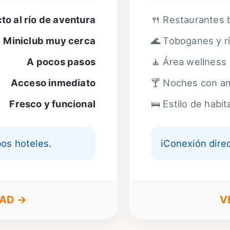
to al río de aventura
🍴 Restaurantes 
Miniclub muy cerca
🌊 Toboganes y r
A pocos pasos
🧘 Área wellness
Acceso inmediato
🍸 Noches con a
Fresco y funcional
🛌 Estilo de habi
bos hoteles.
ℹ️
Conexión direc
DAD →
V