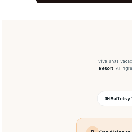
Vive unas vacac
Resort
. Al ingr
🍽️ Buffets 