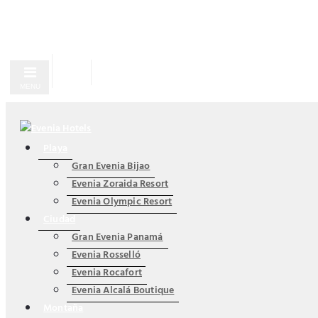
MENU
Playa
Gran Evenia Bijao
Evenia Zoraida Resort
Evenia Olympic Resort
Ciudad
Gran Evenia Panamá
Evenia Rosselló
Evenia Rocafort
Evenia Alcalá Boutique
Montaña