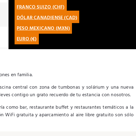
FRANCO SUIZO (CHF)
ENGLISH
DÓLAR CANADIENSE (CAD)
CATALÀ
PESO MEXICANO (MXN)
LATAM
EURO (€)
ones en familia.
iscina central con zona de tumbonas y solárium y una nueva
leves contigo un grato recuerdo de tu estancia con nosotros.
ía como bar, restaurante buffet y restaurantes temáticos a la
n WiFi gratuita y aparcamiento al aire libre gratuito son sólo