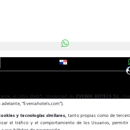
Ev
ante, el Sitio Web”), titularidad de
EVENIA HOTELS S.L
. co
n adelante, “Eveniahotels.com”).
cookies y tecnologías similares,
tanto propias como de tercero
lizar el tráfico y el comportamiento de los Usuarios, permitir