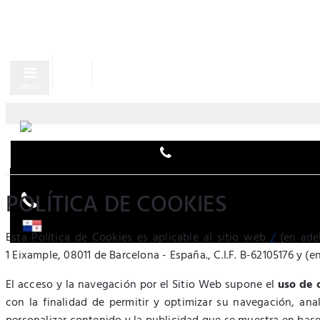
MENU
POLÍTICA DE COOKIES
Esta Política de Cookies es aplicable al sitio web
/
(en adel
1 Eixample, 08011 de Barcelona - España., C.I.F. B-62105176 y (e
El acceso y la navegación por el Sitio Web supone el
uso de 
con la finalidad de permitir y optimizar su navegación, ana