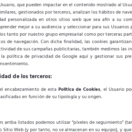
l Usuario, que pueden impactar en el contenido mostrado al Usuar
imilares, gestionados por terceros, analizan los hábitos de nav
cidad personalizada en otros sitios web que sea afín a su co
prender mejor a su audiencia y seleccionar para sus Usuarios p
idos tanto por nuestro grupo empresarial como por terceras par
itos de navegación. Con dicha finalidad, las cookies garantiza
fectividad de sus campañas publicitarias, también medimos las i
a la política de privacidad de Google aquí y gestionar sus pr
onsentimiento.
idad de los terceros:
n el encabezamiento de esta
Política de Cookies
, el Usuario p
lasificadas en función de su tipología y su origen.
s arriba listados podemos utilizar “píxeles de seguimiento” (t
 Sitio Web (y por tanto, no se almacenan en su equipo), y que