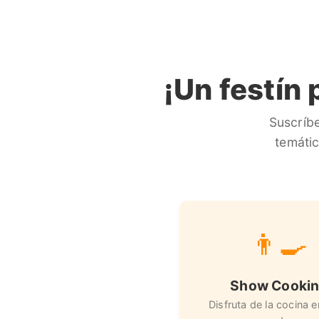
¡Un festín
Suscríb
temátic
👨‍🍳
Show Cooki
Disfruta de la cocina e