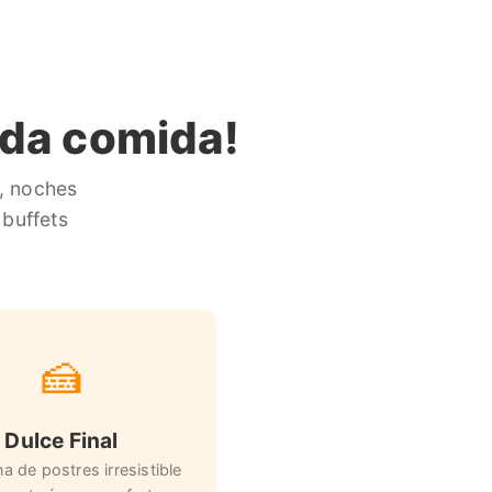
ada comida!
, noches
 buffets
🍰
Dulce Final
a de postres irresistible