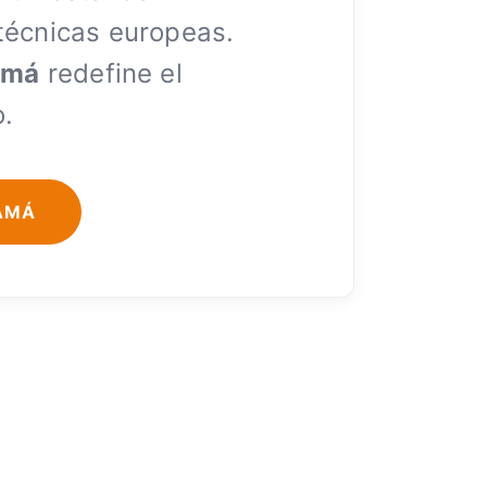
 técnicas europeas.
amá
redefine el
o.
AMÁ