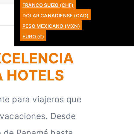
FRANCO SUIZO (CHF)
ENGLISH
DÓLAR CANADIENSE (CAD)
CATALÀ
PESO MEXICANO (MXN)
LATAM
EURO (€)
XCELENCIA
A HOTELS
nte para viajeros que
s vacaciones. Desde
ica de Panamá hasta