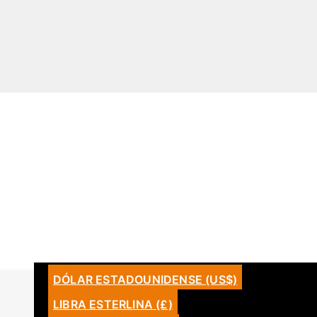
US$
PANAMÁ
DÓLAR ESTADOUNIDENSE (US$)
ESPAÑOL
INICIAR SESIÓN
+507 310 -9966
LIBRA ESTERLINA (£)
FRANÇAIS
REGISTRARME