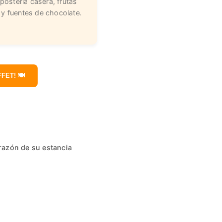
postería casera, frutas
 y fuentes de chocolate.
FET! 🍽️
orazón de su estancia