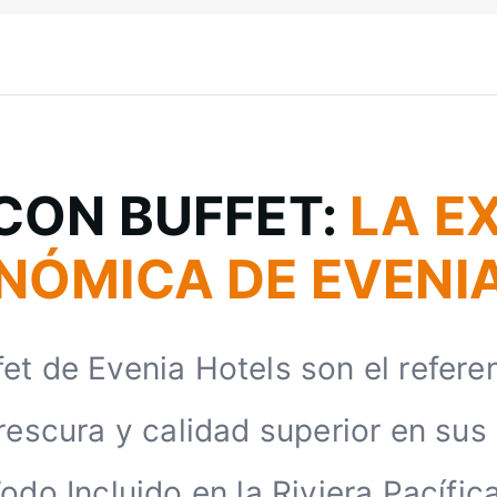
CON BUFFET:
LA E
ÓMICA DE EVENI
et de Evenia Hotels son el refere
rescura y calidad superior en su
odo Incluido en la Riviera Pacíf