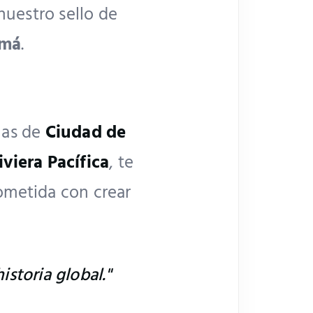
nuestro sello de
amá
.
las de
Ciudad de
iviera Pacífica
, te
ometida con crear
istoria global."