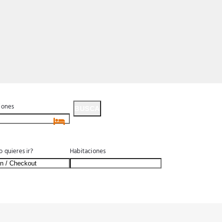
iones
BUSCA
BUSCA
 quieres ir?
Habitaciones