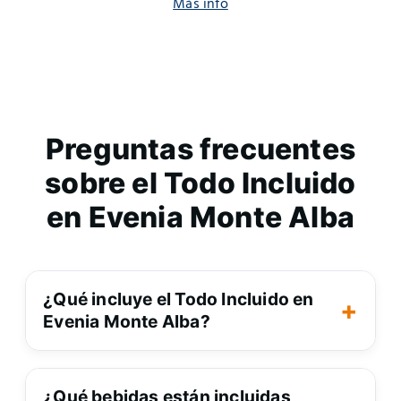
Más info
Preguntas frecuentes
sobre el Todo Incluido
en Evenia Monte Alba
¿Qué incluye el Todo Incluido en Evenia Mon
¿Qué incluye el Todo Incluido en
Evenia Monte Alba?
Incluye todas las comidas en el
¿Qué bebidas están incluidas durante las co
restaurante (
desayuno, almuerzo
¿Qué bebidas están incluidas