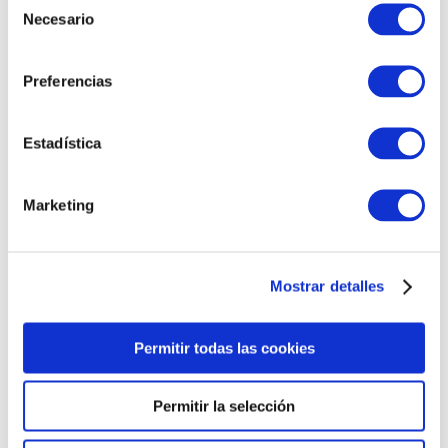
Necesario
de
CLIMATIZADA TODO EL AÑO
consentimiento
Preferencias
Piscina Semicubierta
Estadística
Ideal para un buen chapuzón en cualquier
época del año, sin importar la temporada
Marketing
ni el clima exterior.
Mostrar detalles
Permitir todas las cookies
Permitir la selección