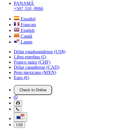
PANAMÁ
+507 310 -9966
Español
Français
English
Català
Latam
Dólar estadounidense (US$)
Libra esterlina (£)
Franco suizo (CHF)
Dólar canadiense (CAD)
Peso mexicano (MXN)
Euro (€)
Check In Online
US$