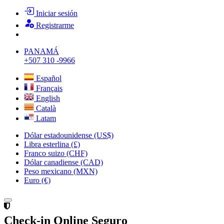
Iniciar sesión
Registrarme
PANAMÁ
+507 310 -9966
Español
Français
English
Català
Latam
Dólar estadounidense (US$)
Libra esterlina (£)
Franco suizo (CHF)
Dólar canadiense (CAD)
Peso mexicano (MXN)
Euro (€)
Check-in Online Seguro